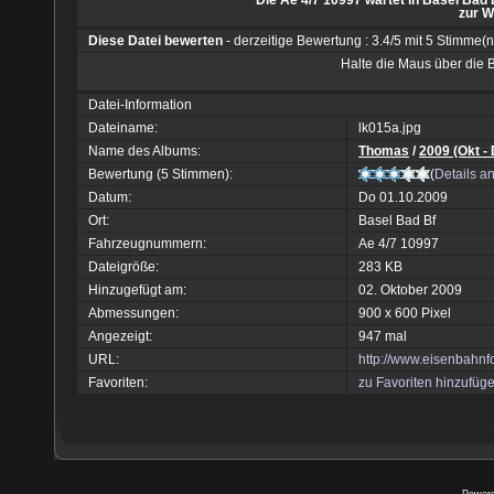
Die Ae 4/7 10997 wartet in Basel Bad
zur W
Diese Datei bewerten
- derzeitige Bewertung : 3.4/5 mit 5 Stimme(n
Halte die Maus über die
Datei-Information
Dateiname:
lk015a.jpg
Name des Albums:
Thomas
/
2009 (Okt -
Bewertung (5 Stimmen):
(
Details a
Datum:
Do 01.10.2009
Ort:
Basel Bad Bf
Fahrzeugnummern:
Ae 4/7 10997
Dateigröße:
283 KB
Hinzugefügt am:
02. Oktober 2009
Abmessungen:
900 x 600 Pixel
Angezeigt:
947 mal
URL:
http://www.eisenbahn
Favoriten:
zu Favoriten hinzufüg