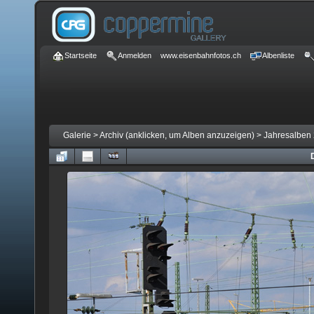
Startseite
Anmelden
www.eisenbahnfotos.ch
Albenliste
Galerie
>
Archiv (anklicken, um Alben anzuzeigen)
>
Jahresalben 