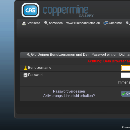
Startseite
Anmelden
www.eisenbahnfotos.ch
Albenliste
Gib Deinen Benutzernamen und Dein Passwort ein, um Dich 
Achtung: Dein Browser akz
Benutzername
Passwort
Immer 
Passwort vergessen
O
Aktivierungs-Link nicht erhalten?
Power