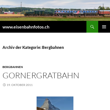
Zum
Inhalt
springen
Suchen
www.eisenbahnfotos.ch
PRIMÄR
MENÜ
Archiv der Kategorie: Bergbahnen
BERGBAHNEN
GORNERGRATBAHN
19. OKTOBER 2011