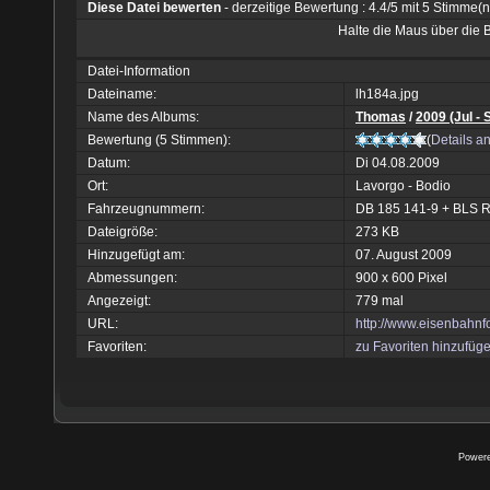
Diese Datei bewerten
- derzeitige Bewertung : 4.4/5 mit 5 Stimme(n
Halte die Maus über die
Datei-Information
Dateiname:
lh184a.jpg
Name des Albums:
Thomas
/
2009 (Jul - 
Bewertung (5 Stimmen):
(
Details a
Datum:
Di 04.08.2009
Ort:
Lavorgo - Bodio
Fahrzeugnummern:
DB 185 141-9 + BLS R
Dateigröße:
273 KB
Hinzugefügt am:
07. August 2009
Abmessungen:
900 x 600 Pixel
Angezeigt:
779 mal
URL:
http://www.eisenbahn
Favoriten:
zu Favoriten hinzufüg
Power