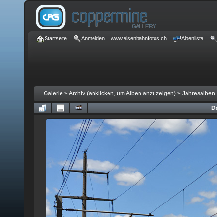
Startseite
Anmelden
www.eisenbahnfotos.ch
Albenliste
Galerie
>
Archiv (anklicken, um Alben anzuzeigen)
>
Jahresalben 
Da