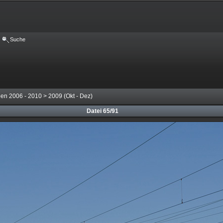
Suche
ben 2006 - 2010
>
2009 (Okt - Dez)
Datei 65/91