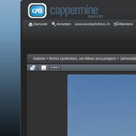
Startseite
Anmelden
www.eisenbahnfotos.ch
Albenliste
Galerie
>
Archiv (anklicken, um Alben anzuzeigen)
>
Jahresal