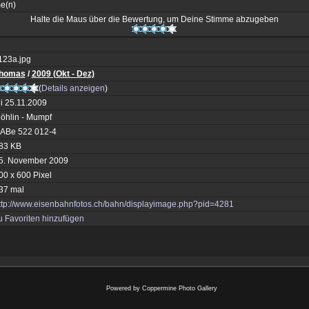
me(n)
Halte die Maus über die Bewertung, um Deine Stimme abzugeben
l123a.jpg
homas
/
2009 (Okt - Dez)
(
Details anzeigen
)
i 25.11.2009
öhlin - Mumpf
ABe 522 012-4
83 KB
5. November 2009
00 x 600 Pixel
37 mal
ttp://www.eisenbahnfotos.ch/bahn/displayimage.php?pid=4281
u Favoriten hinzufügen
Powered by
Coppermine Photo Gallery