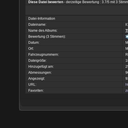
Diese Datei bewerten
- derzeitige Bewertung : 3.7/5 mit 3 Stim
Datei-Information
Dateiname:
l
Name des Albums:
T
Bewertung (3 Stimmen):
Datum:
M
Ort:
M
Fahrzeugnummern:
R
Dateigröße:
1
Hinzugefügt am:
2
Abmessungen:
9
Angezeigt:
9
URL:
h
Favoriten:
z