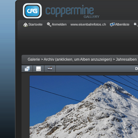
Startseite
Anmelden
www.eisenbahnfotos.ch
Albenliste
Galerie
>
Archiv (anklicken, um Alben anzuzeigen)
>
Jahresalben 
D