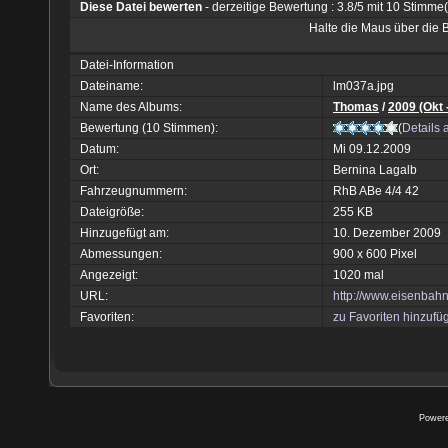
Diese Datei bewerten
- derzeitige Bewertung : 3.8/5 mit 10 Stimme
Halte die Maus über die
Datei-Information
Dateiname:
lm037a.jpg
Name des Albums:
Thomas
/
2009 (Okt 
Bewertung (10 Stimmen):
(
Details 
Datum:
Mi 09.12.2009
Ort:
Bernina Lagalb
Fahrzeugnummern:
RhB ABe 4/4 42
Dateigröße:
255 KB
Hinzugefügt am:
10. Dezember 2009
Abmessungen:
900 x 600 Pixel
Angezeigt:
1020 mal
URL:
http://www.eisenbah
Favoriten:
zu Favoriten hinzufü
Power