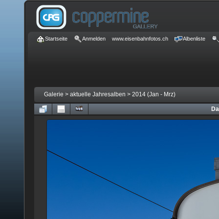
Startseite
Anmelden
www.eisenbahnfotos.ch
Albenliste
Galerie
>
aktuelle Jahresalben
>
2014 (Jan - Mrz)
Da