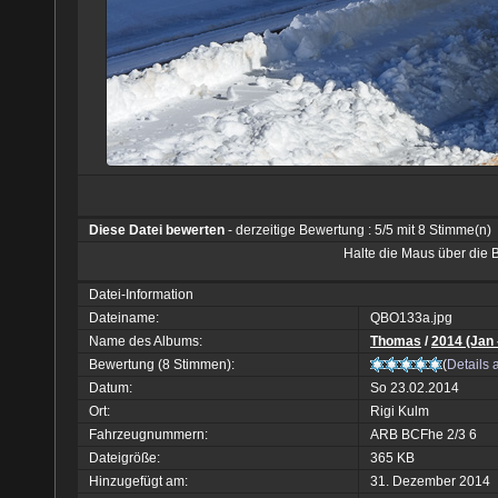
Diese Datei bewerten
- derzeitige Bewertung : 5/5 mit 8 Stimme(n)
Halte die Maus über die
Datei-Information
Dateiname:
QBO133a.jpg
Name des Albums:
Thomas
/
2014 (Jan 
Bewertung (8 Stimmen):
(
Details 
Datum:
So 23.02.2014
Ort:
Rigi Kulm
Fahrzeugnummern:
ARB BCFhe 2/3 6
Dateigröße:
365 KB
Hinzugefügt am:
31. Dezember 2014