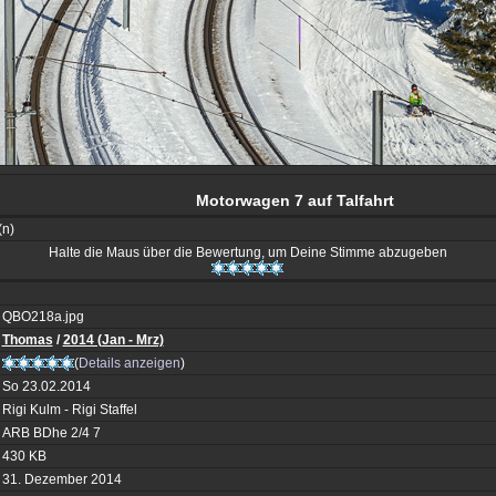
Motorwagen 7 auf Talfahrt
(n)
Halte die Maus über die Bewertung, um Deine Stimme abzugeben
QBO218a.jpg
Thomas
/
2014 (Jan - Mrz)
(
Details anzeigen
)
So 23.02.2014
Rigi Kulm - Rigi Staffel
ARB BDhe 2/4 7
430 KB
31. Dezember 2014