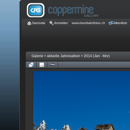
Startseite
Anmelden
www.eisenbahnfotos.ch
Albenliste
Galerie
>
aktuelle Jahresalben
>
2014 (Jan - Mrz)