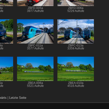
3a
ZBFD-005a
ZBFD-006a
ufe
3977 Aufrufe
5229 Aufrufe
9a
ZBFC-011a
ZBFC-013a
ufe
3577 Aufrufe
3359 Aufrufe
5a
ZBEA-006a
ZBEA-010a
ufe
5521 Aufrufe
4516 Aufrufe
wärts
|
Letzte Seite