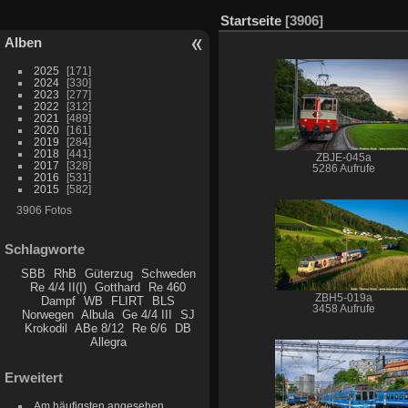
Startseite
3906
Alben
2025
171
2024
330
2023
277
2022
312
2021
489
2020
161
2019
284
2018
441
ZBJE-045a
2017
328
5286 Aufrufe
2016
531
2015
582
3906 Fotos
Schlagworte
SBB
RhB
Güterzug
Schweden
Re 4/4 II(I)
Gotthard
Re 460
ZBH5-019a
Dampf
WB
FLIRT
BLS
3458 Aufrufe
Norwegen
Albula
Ge 4/4 III
SJ
Krokodil
ABe 8/12
Re 6/6
DB
Allegra
Erweitert
Am häufigsten angesehen