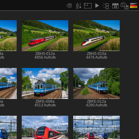
9a
ZBH5-012a
ZBH5-015a
ufe
4856 Aufrufe
4476 Aufrufe
5a
ZBFE-008a
ZBFE-012a
ufe
4513 Aufrufe
4290 Aufrufe