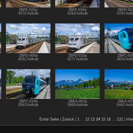
ZBFE-025a
ZBFE-026a
ZBFD-00
4576 Aufrufe
4283 Aufrufe
4255 Aufr
ZBFD-009a
ZBFD-016a
ZBFC-00
4052 Aufrufe
4277 Aufrufe
3834 Aufr
ZBFC-019a
ZBEA-002a
ZBEA-00
3563 Aufrufe
5969 Aufrufe
5462 Aufr
Erste Seite
|
Zurück
|
1
...
12
13
14
15
16
...
131
|
Vor