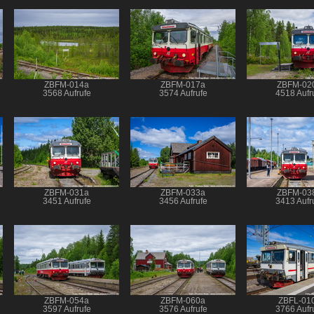
ZBFM-014a
ZBFM-017a
ZBFM-02
3568 Aufrufe
3574 Aufrufe
4518 Aufr
ZBFM-031a
ZBFM-033a
ZBFM-03
3451 Aufrufe
3456 Aufrufe
3413 Aufr
ZBFM-054a
ZBFM-060a
ZBFL-01
3597 Aufrufe
3576 Aufrufe
3766 Aufr