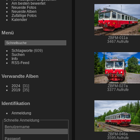
Am besten bewertet
Neueste Fotos
Neueste Alben
Zufällige Fotos
Kalender
Menü
ZBFM-011a
3467 Aufrufe
Schlagworte
(609)
Suchen
Info
RSS-Feed
Verwandte Alben
2024
31
ZBFM-027a
2019
35
3377 Aufrufe
Identifikation
Anmeldung
Schnelle Anmeldung
Benutzername
ZBFM-046a
3595 Aufrufe
Passwort