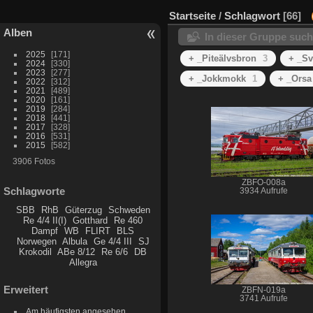
Startseite
/
Schlagwort
66
Alben
In dieser Gruppe suc
2025
171
+ _Piteälvsbron
3
+ _S
2024
330
2023
277
+ _Jokkmokk
1
+ _Orsa
2022
312
2021
489
2020
161
2019
284
2018
441
2017
328
2016
531
2015
582
3906 Fotos
ZBFO-008a
Schlagworte
3934 Aufrufe
SBB
RhB
Güterzug
Schweden
Re 4/4 II(I)
Gotthard
Re 460
Dampf
WB
FLIRT
BLS
Norwegen
Albula
Ge 4/4 III
SJ
Krokodil
ABe 8/12
Re 6/6
DB
Allegra
Erweitert
ZBFN-019a
3741 Aufrufe
Am häufigsten angesehen