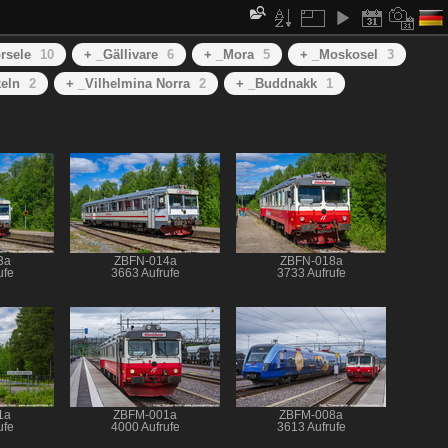
rsele
10
+ _Gällivare
6
+ _Mora
5
+ _Moskosel
3
keln
2
+ _Vilhelmina Norra
2
+ _Buddnakk
1
3a
ZBFN-014a
ZBFN-018a
ufe
3663 Aufrufe
3733 Aufrufe
1a
ZBFM-001a
ZBFM-008a
ufe
4000 Aufrufe
3613 Aufrufe