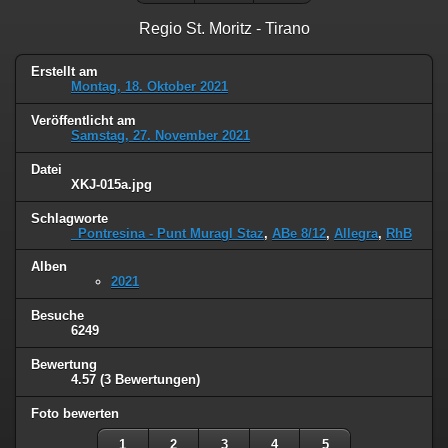
Regio St. Moritz - Tirano
Erstellt am
Montag, 18. Oktober 2021
Veröffentlicht am
Samstag, 27. November 2021
Datei
XKJ-015a.jpg
Schlagworte
_Pontresina - Punt Muragl Staz
,
ABe 8/12
,
Allegra
,
RhB
Alben
2021
Besuche
6249
Bewertung
4.57
(3 Bewertungen)
Foto bewerten
1
2
3
4
5