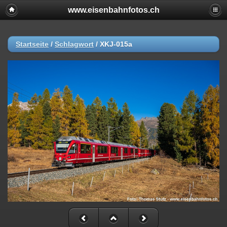
www.eisenbahnfotos.ch
Startseite
/
Schlagwort
/
XKJ-015a