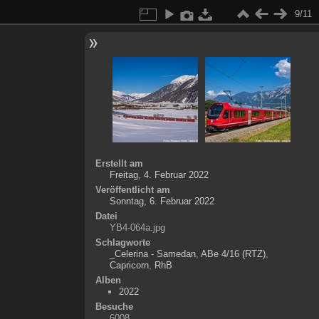
9/11
Erstellt am
Freitag, 4. Februar 2022
Veröffentlicht am
Sonntag, 6. Februar 2022
Datei
YB4-064a.jpg
Schlagworte
_Celerina - Samedan
,
ABe 4/16 (RTZ)
,
Capricorn
,
RhB
Alben
2022
Besuche
6008