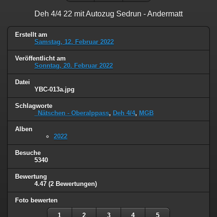
Deh 4/4 22 mit Autozug Sedrun - Andermatt
Erstellt am
Samstag, 12. Februar 2022
Veröffentlicht am
Sonntag, 20. Februar 2022
Datei
YBC-013a.jpg
Schlagworte
_Nätschen - Oberalppass
,
Deh 4/4
,
MGB
Alben
2022
Besuche
5340
Bewertung
4.47
(2 Bewertungen)
Foto bewerten
1
2
3
4
5