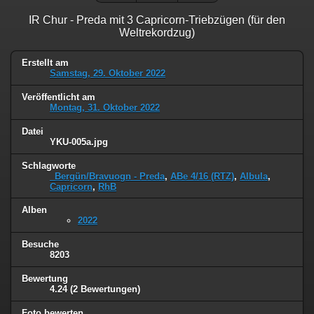
IR Chur - Preda mit 3 Capricorn-Triebzügen (für den
Weltrekordzug)
Erstellt am
Samstag, 29. Oktober 2022
Veröffentlicht am
Montag, 31. Oktober 2022
Datei
YKU-005a.jpg
Schlagworte
_Bergün/Bravuogn - Preda
,
ABe 4/16 (RTZ)
,
Albula
,
Capricorn
,
RhB
Alben
2022
Besuche
8203
Bewertung
4.24
(2 Bewertungen)
Foto bewerten