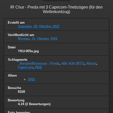
IR Chur - Preda mit 3 Capricorn-Triebzügen (für den
Weltrekordzug)
Erstellt am
Samstag, 29. Oktober 2022
Veröffentlicht am
Montag, 31. Oktober 2022
Datei
YKU-005a.jpg
Schlagworte
_Bergün/Bravuogn - Preda
,
ABe 4/16 (RTZ)
,
Albula
,
Capricorn
,
RhB
Alben
2022
Besuche
8168
Bewertung
4.24
(2 Bewertungen)
Foto bewerten