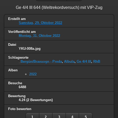
Ge 4/4 III 644 (Weltrekordversuch) mit VIP-Zug
Erstellt am
Samstag, 29. Oktober 2022
Veröffentlicht am
Montag, 31. Oktober 2022
Datei
YKU-008a.jpg
Schlagworte
_Bergün/Bravuogn - Preda
,
Albula
,
Ge 4/4 III
,
RhB
Alben
2022
Besuche
6488
Bewertung
4.24
(2 Bewertungen)
Foto bewerten
1
2
3
4
5