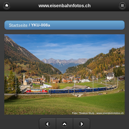
www.eisenbahnfotos.ch
Startseite
/
YKU-008a