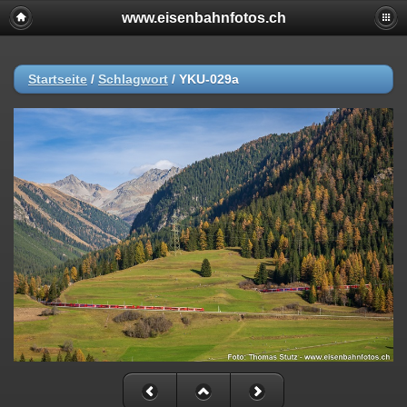
www.eisenbahnfotos.ch
Startseite
/
Schlagwort
/
YKU-029a