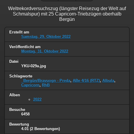
Weltrekordversuchszug (längster Reisezug der Welt auf
Schmalspur) mit 25 Capricorn-Triebzügen oberhalb
Bergün
Erstellt am
Samstag, 29. Oktober 2022
Veröffentlicht am
Montag, 31. Oktober 2022
Datei
YKU-029a.jpg
Schlagworte
_Bergün/Bravuogn - Preda
,
ABe 4/16 (RTZ)
,
Albula
,
Capricorn
,
RhB
Alben
2022
Besuche
6458
Bewertung
4.01
(2 Bewertungen)