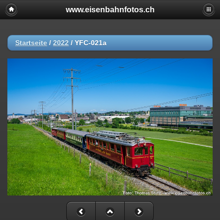
www.eisenbahnfotos.ch
Startseite
/
2022
/
YFC-021a