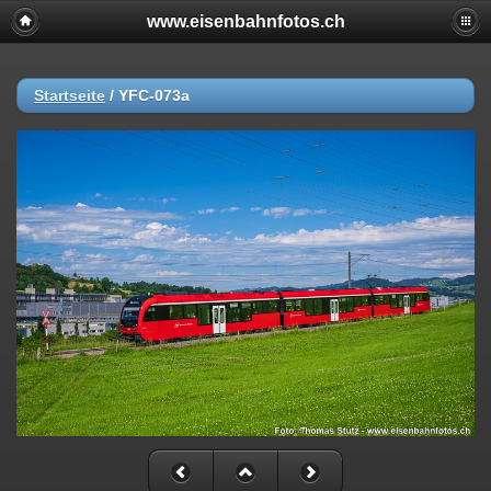
www.eisenbahnfotos.ch
Startseite
/
YFC-073a