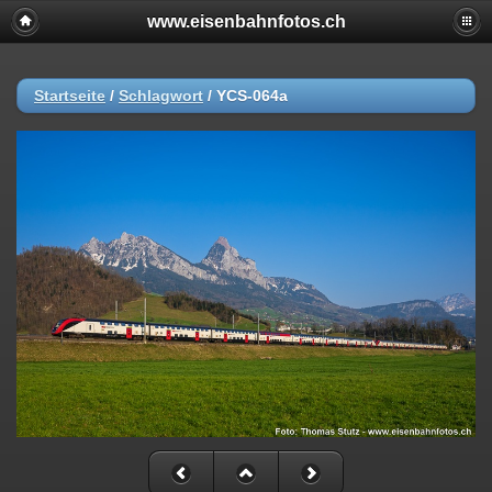
www.eisenbahnfotos.ch
Startseite
/
Schlagwort
/
YCS-064a