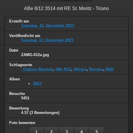
ABe 8/12 3514 mit RE St. Moritz - Tirano
Erstellt am
Samstag, 16. Dezember 2023
Veröffentlicht am
Sonntag, 17. Dezember 2023
Datei
ZAMG-012a.jpg
Schlagworte
_Ospizio Bernina
,
ABe 8/12
,
Allegra
,
Bernina
,
RhB
Alben
2023
Besuche
5451
Bewertung
4.57
(3 Bewertungen)
Foto bewerten
1
2
3
4
5