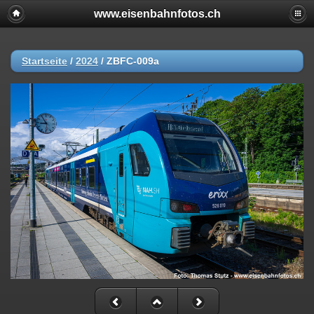
www.eisenbahnfotos.ch
Startseite
/
2024
/
ZBFC-009a