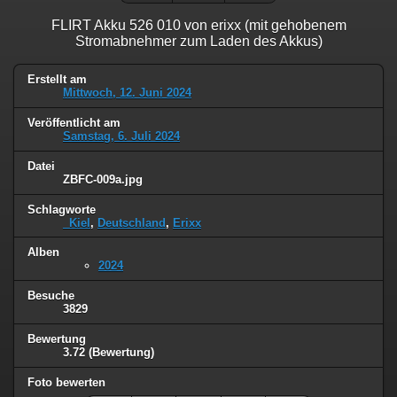
FLIRT Akku 526 010 von erixx (mit gehobenem
Stromabnehmer zum Laden des Akkus)
Erstellt am
Mittwoch, 12. Juni 2024
Veröffentlicht am
Samstag, 6. Juli 2024
Datei
ZBFC-009a.jpg
Schlagworte
_Kiel
,
Deutschland
,
Erixx
Alben
2024
Besuche
3829
Bewertung
3.72
(Bewertung)
Foto bewerten