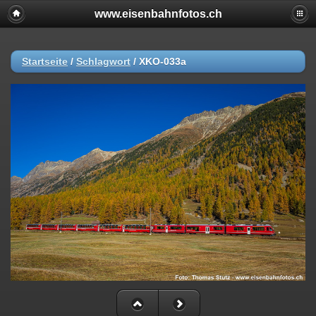
www.eisenbahnfotos.ch
Startseite
/
Schlagwort
/
XKO-033a