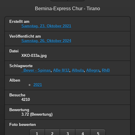
Bernina-Express Chur - Tirano
Erstellt am
Samstag, 23. Oktober 2021
Veröffentlicht am
Samstag, 26. Oktober 2024
Datei
XKO-033a.jpg
Schlagworte
_Bever - Spinas
,
ABe 8/12
,
Albula
,
Allegra
,
RhB
Alben
2021
Besuche
4210
Bewertung
3.72
(Bewertung)
Foto bewerten
1
2
3
4
5