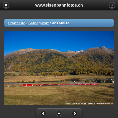
www.eisenbahnfotos.ch
Startseite
/
Schlagwort
/
XKO-091a