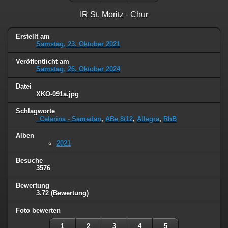
IR St. Moritz - Chur
Erstellt am
Samstag, 23. Oktober 2021
Veröffentlicht am
Samstag, 26. Oktober 2024
Datei
XKO-091a.jpg
Schlagworte
_Celerina - Samedan
,
ABe 8/12
,
Allegra
,
RhB
Alben
2021
Besuche
3576
Bewertung
3.72
(Bewertung)
Foto bewerten
1
2
3
4
5