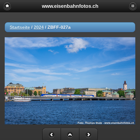
www.eisenbahnfotos.ch
Startseite
/
2024
/
ZBFF-027a