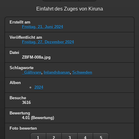
Einfahrt des Zuges von Kiruna
Erstellt am
Freitag, 21. Juni 2024
Veröffentlicht am
Freitag, 27. Dezember 2024
Datei
ZBFM-008a.jpg
Schlagworte
_Gällivare
,
Inlandsbanan
,
Schweden
Alben
2024
Besuche
3616
Bewertung
4.01
(Bewertung)
Foto bewerten
1
2
3
4
5