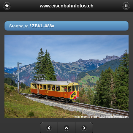
www.eisenbahnfotos.ch
Startseite
/
ZBKL-088a