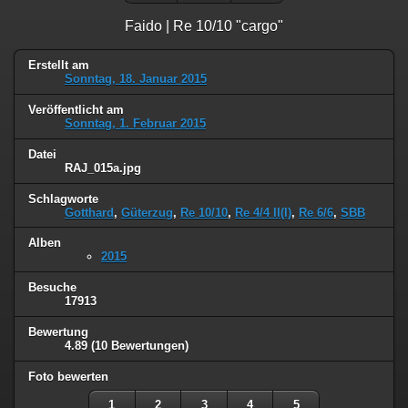
Faido | Re 10/10 "cargo"
Erstellt am
Sonntag, 18. Januar 2015
Veröffentlicht am
Sonntag, 1. Februar 2015
Datei
RAJ_015a.jpg
Schlagworte
Gotthard
,
Güterzug
,
Re 10/10
,
Re 4/4 II(I)
,
Re 6/6
,
SBB
Alben
2015
Besuche
17913
Bewertung
4.89
(10 Bewertungen)
Foto bewerten
1
2
3
4
5