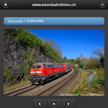
www.eisenbahnfotos.ch
Startseite
/
ZCD4-050a