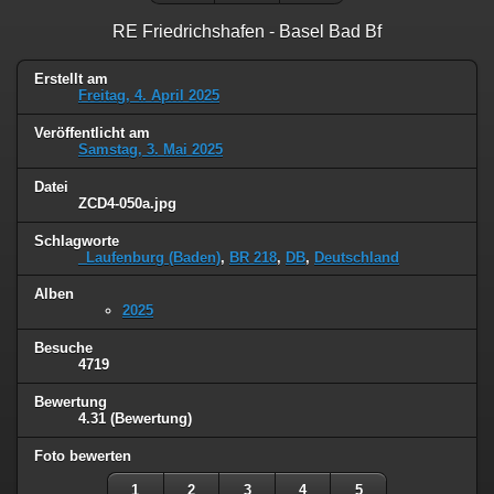
RE Friedrichshafen - Basel Bad Bf
Erstellt am
Freitag, 4. April 2025
Veröffentlicht am
Samstag, 3. Mai 2025
Datei
ZCD4-050a.jpg
Schlagworte
_Laufenburg (Baden)
,
BR 218
,
DB
,
Deutschland
Alben
2025
Besuche
4719
Bewertung
4.31
(Bewertung)
Foto bewerten
1
2
3
4
5