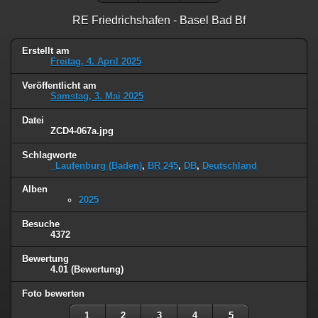
RE Friedrichshafen - Basel Bad Bf
Erstellt am
Freitag, 4. April 2025
Veröffentlicht am
Samstag, 3. Mai 2025
Datei
ZCD4-067a.jpg
Schlagworte
_Laufenburg (Baden)
,
BR 245
,
DB
,
Deutschland
Alben
2025
Besuche
4372
Bewertung
4.01
(Bewertung)
Foto bewerten
1
2
3
4
5