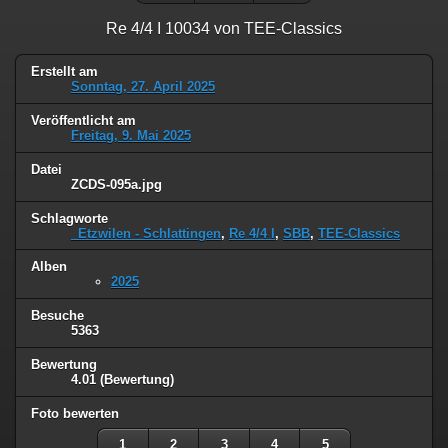
Re 4/4 I 10034 von TEE-Classics
Erstellt am
Sonntag, 27. April 2025
Veröffentlicht am
Freitag, 9. Mai 2025
Datei
ZCDS-095a.jpg
Schlagworte
_Etzwilen - Schlattingen
,
Re 4/4 I
,
SBB
,
TEE-Classics
Alben
2025
Besuche
5363
Bewertung
4.01
(Bewertung)
Foto bewerten
1
2
3
4
5