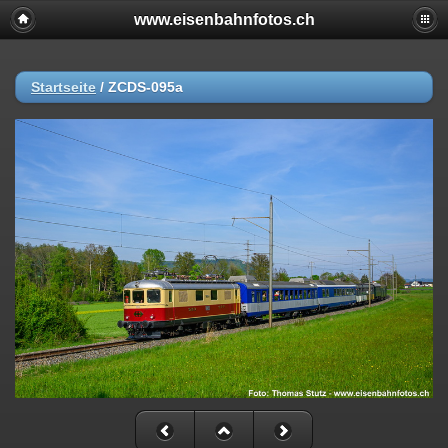
www.eisenbahnfotos.ch
Startseite
/
ZCDS-095a