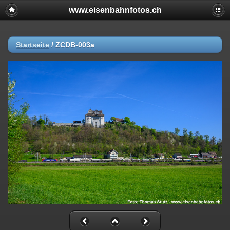
www.eisenbahnfotos.ch
Startseite
/
ZCDB-003a