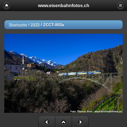
www.eisenbahnfotos.ch
Startseite
/
2025
/
ZCCT-003a