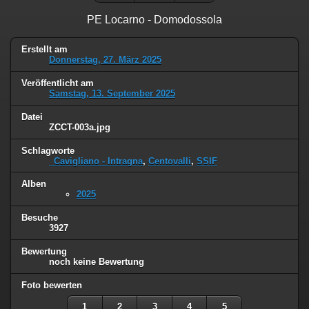
PE Locarno - Domodossola
Erstellt am
Donnerstag, 27. März 2025
Veröffentlicht am
Samstag, 13. September 2025
Datei
ZCCT-003a.jpg
Schlagworte
_Cavigliano - Intragna
,
Centovalli
,
SSIF
Alben
2025
Besuche
3927
Bewertung
noch keine Bewertung
Foto bewerten
1
2
3
4
5