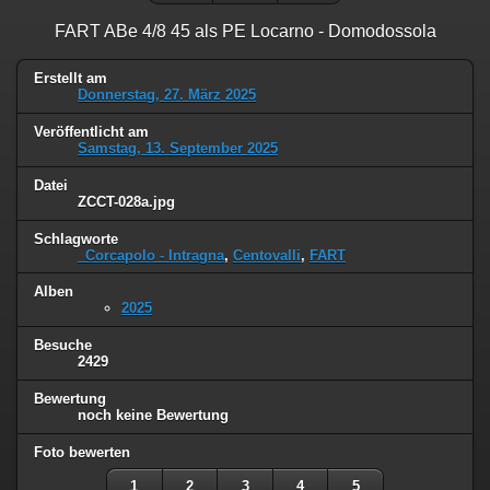
FART ABe 4/8 45 als PE Locarno - Domodossola
Erstellt am
Donnerstag, 27. März 2025
Veröffentlicht am
Samstag, 13. September 2025
Datei
ZCCT-028a.jpg
Schlagworte
_Corcapolo - Intragna
,
Centovalli
,
FART
Alben
2025
Besuche
2429
Bewertung
noch keine Bewertung
Foto bewerten
1
2
3
4
5