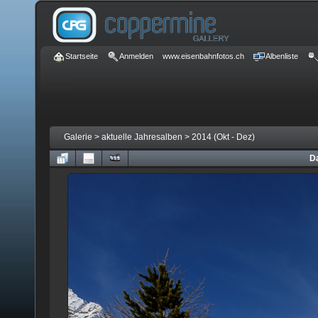
Startseite
Anmelden
www.eisenbahnfotos.ch
Albenliste
Galerie
>
aktuelle Jahresalben
>
2014 (Okt - Dez)
Da