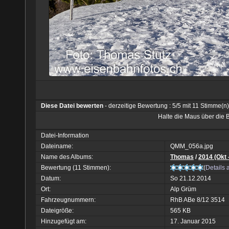
Diese Datei bewerten
- derzeitige Bewertung : 5/5 mit 11 Stimme(n)
Halte die Maus über die
Datei-Information
Dateiname:
QMM_056a.jpg
Name des Albums:
Thomas
/
2014 (Okt 
Bewertung (11 Stimmen):
(
Details 
Datum:
So 21.12.2014
Ort:
Alp Grüm
Fahrzeugnummern:
RhB ABe 8/12 3514
Dateigröße:
565 KB
Hinzugefügt am:
17. Januar 2015