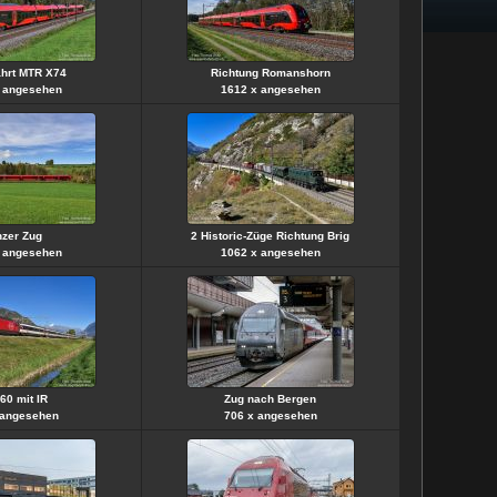
ahrt MTR X74
Richtung Romanshorn
 angesehen
1612 x angesehen
zer Zug
2 Historic-Züge Richtung Brig
 angesehen
1062 x angesehen
60 mit IR
Zug nach Bergen
 angesehen
706 x angesehen