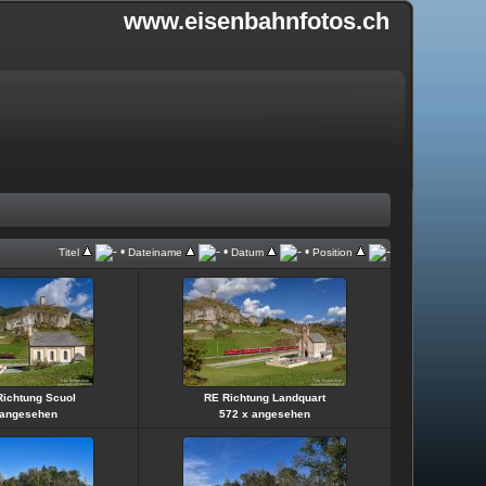
www.eisenbahnfotos.ch
•
•
•
Titel
Dateiname
Datum
Position
Richtung Scuol
RE Richtung Landquart
 angesehen
572 x angesehen