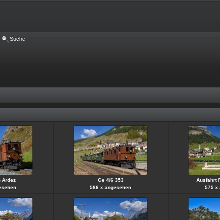
Suche
n Ardez
Ge 4/6 353
Ausfahrt 
esehen
586 x angesehen
575 x