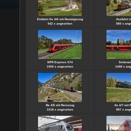
Einfahrt Ge 4/6 mit Nostalgiezug
Ausfahrt i
542 x angesehen
585 x ang
MTR Express X74
Seitenan
1500 x angesehen
1498 x an
Be 4/6 mit Reisezug
Ae 4/7 mit 
1018 x angesehen
987 x ang