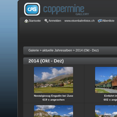
Startseite
Anmelden
www.eisenbahnfotos.ch
Albenliste
Galerie
>
aktuelle Jahresalben
>
2014 (Okt - Dez)
2014 (Okt - Dez)
Nostalgiezug Engadin bei Zuoz
Einfahrt i
619 x angesehen
602 x ang