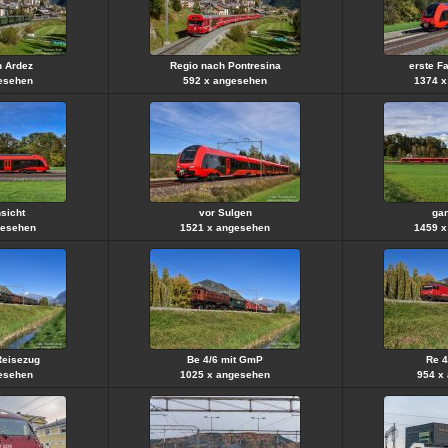
n Ardez
Regio nach Pontresina
erste F
esehen
592 x angesehen
1374 x
sicht
vor Sulgen
gan
gesehen
1521 x angesehen
1459 x
Reisezug
Be 4/6 mit GmP
Re 4
esehen
1025 x angesehen
954 x