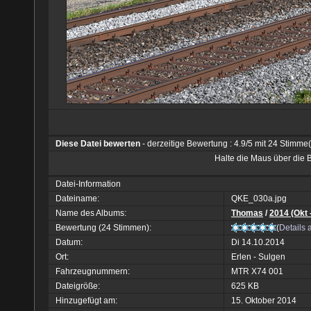
Diese Datei bewerten
- derzeitige Bewertung : 4.9/5 mit 24 Stimme
Halte die Maus über die
Datei-Information
Dateiname:
QKE_030a.jpg
Name des Albums:
Thomas
/
2014 (Okt 
Bewertung (24 Stimmen):
(
Details 
Datum:
Di 14.10.2014
Ort:
Erlen - Sulgen
Fahrzeugnummern:
MTR X74 001
Dateigröße:
625 KB
Hinzugefügt am:
15. Oktober 2014