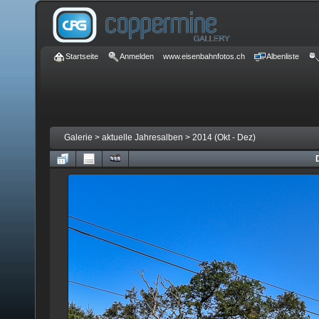
Startseite
Anmelden
www.eisenbahnfotos.ch
Albenliste
Galerie
>
aktuelle Jahresalben
>
2014 (Okt - Dez)