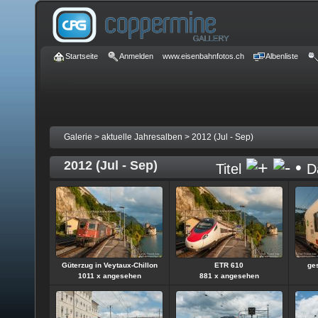
Startseite
Anmelden
www.eisenbahnfotos.ch
Albenliste
Galerie
>
aktuelle Jahresalben
>
2012 (Jul - Sep)
2012 (Jul - Sep)
•
Titel
D
Güterzug in Veytaux-Chillon
ETR 610
ge
1011 x angesehen
881 x angesehen