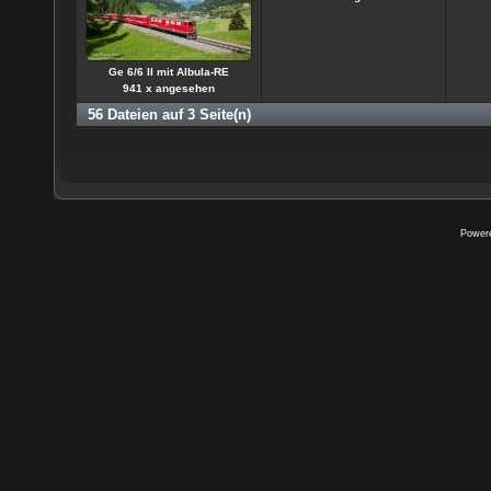
Ge 6/6 II mit Albula-RE
941 x angesehen
56 Dateien auf 3 Seite(n)
Power