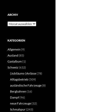
ARCHIV
Archiv
KATEGORIEN
Allgemein
(9)
Ausland
(85)
Gastalbum
(1)
Schweiz
(632)
(Jubiläums-)Anlässe
(78)
Alltagsbetrieb
(509)
ausländische Fahrzeuge
(8)
Bergbahnen
(16)
Dampf
(96)
neue Fahrzeuge
(32)
Schmalspur
(243)