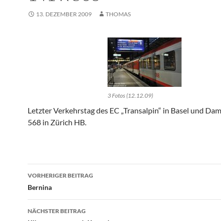
13. DEZEMBER 2009
THOMAS
3 Fotos (12.12.09)
Letzter Verkehrstag des EC „Transalpin“ in Basel und Da
568 in Zürich HB.
Beitragsnavigation
VORHERIGER BEITRAG
Bernina
NÄCHSTER BEITRAG