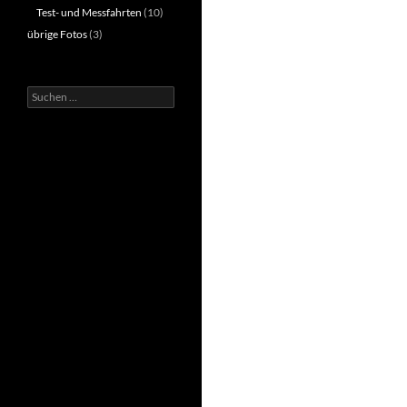
Test- und Messfahrten
(10)
übrige Fotos
(3)
Suchen
nach: