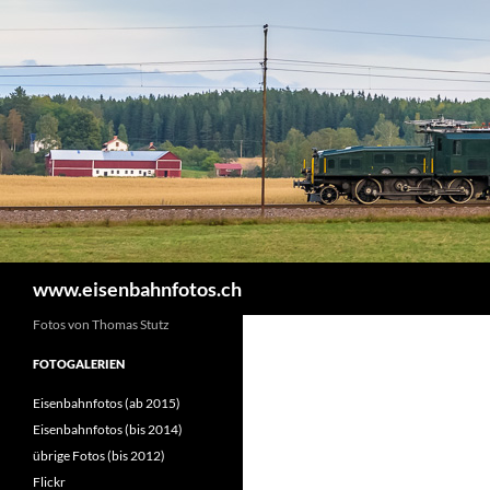
Zum
Inhalt
springen
Suchen
www.eisenbahnfotos.ch
Fotos von Thomas Stutz
FOTOGALERIEN
Eisenbahnfotos (ab 2015)
Eisenbahnfotos (bis 2014)
übrige Fotos (bis 2012)
Flickr