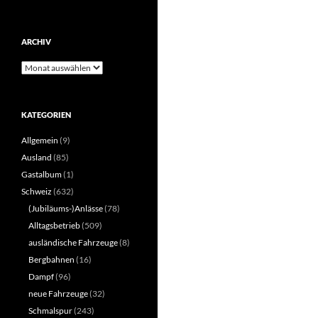
ARCHIV
Archiv
KATEGORIEN
Allgemein
(9)
Ausland
(85)
Gastalbum
(1)
Schweiz
(632)
(Jubiläums-)Anlässe
(78)
Alltagsbetrieb
(509)
ausländische Fahrzeuge
(8)
Bergbahnen
(16)
Dampf
(96)
neue Fahrzeuge
(32)
Schmalspur
(243)