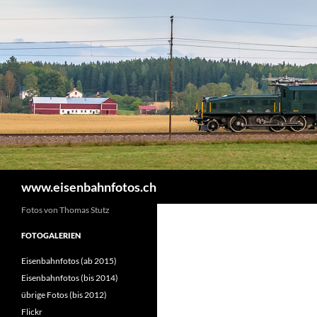
Zum
Inhalt
springen
Suchen
www.eisenbahnfotos.ch
Fotos von Thomas Stutz
FOTOGALERIEN
Eisenbahnfotos (ab 2015)
Eisenbahnfotos (bis 2014)
übrige Fotos (bis 2012)
Flickr