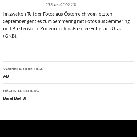
25 Fotos (05.09.23)
Im zweiten Teil der Fotos aus Österreich vom letzten
September geht es zum Semmering mit Fotos aus Semmering
und Breitenstein. Zudem nochmals einige Fotos aus Graz
(GKB).
Beitragsnavigation
VORHERIGER BEITRAG
AB
NÄCHSTER BEITRAG
Basel Bad Bf