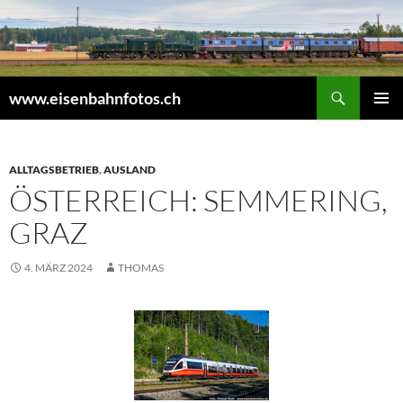
Zum
Inhalt
springen
Suchen
www.eisenbahnfotos.ch
PRIMÄR
MENÜ
ALLTAGSBETRIEB
,
AUSLAND
ÖSTERREICH: SEMMERING,
GRAZ
4. MÄRZ 2024
THOMAS