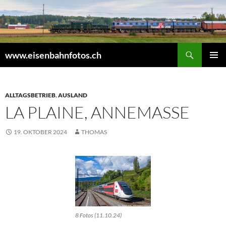
Zum
Inhalt
springen
Suchen
www.eisenbahnfotos.ch
PRIMÄR
MENÜ
ALLTAGSBETRIEB
,
AUSLAND
LA PLAINE, ANNEMASSE
19. OKTOBER 2024
THOMAS
8 Fotos (11.10.24)