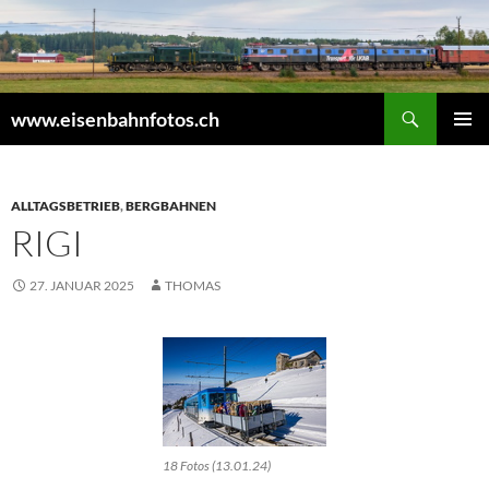
Zum
Inhalt
springen
Suchen
www.eisenbahnfotos.ch
PRIMÄR
MENÜ
ALLTAGSBETRIEB
,
BERGBAHNEN
RIGI
27. JANUAR 2025
THOMAS
18 Fotos (13.01.24)