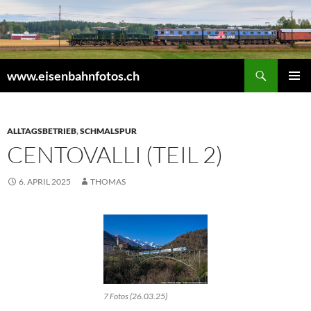
Zum
Inhalt
springen
Suchen
www.eisenbahnfotos.ch
PRIMÄR
MENÜ
ALLTAGSBETRIEB
,
SCHMALSPUR
CENTOVALLI (TEIL 2)
6. APRIL 2025
THOMAS
7 Fotos (26.03.25)