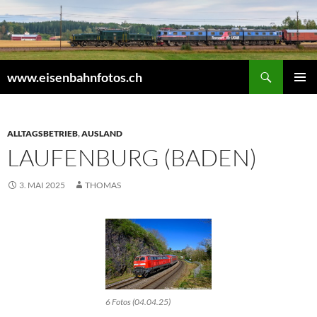
Zum
Inhalt
springen
Suchen
www.eisenbahnfotos.ch
PRIMÄR
MENÜ
ALLTAGSBETRIEB
,
AUSLAND
LAUFENBURG (BADEN)
3. MAI 2025
THOMAS
6 Fotos (04.04.25)