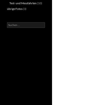
Test- und Messfahrten
(10)
übrige Fotos
(3)
Suchen
nach: