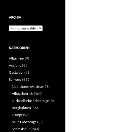
ARCHIV
Archiv
KATEGORIEN
Allgemein
(9)
Ausland
(85)
Gastalbum
(1)
Schweiz
(632)
(Jubiläums-)Anlässe
(78)
Alltagsbetrieb
(509)
ausländische Fahrzeuge
(8)
Bergbahnen
(16)
Dampf
(96)
neue Fahrzeuge
(32)
Schmalspur
(243)