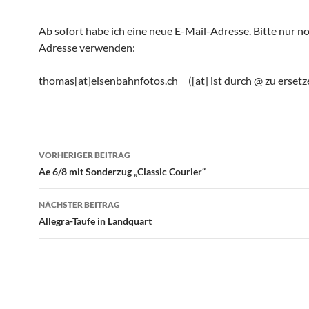
Ab sofort habe ich eine neue E-Mail-Adresse. Bitte nur n
Adresse verwenden:
thomas[at]eisenbahnfotos.ch ([at] ist durch @ zu ersetz
Beitragsnavigation
VORHERIGER BEITRAG
Ae 6/8 mit Sonderzug „Classic Courier“
NÄCHSTER BEITRAG
Allegra-Taufe in Landquart