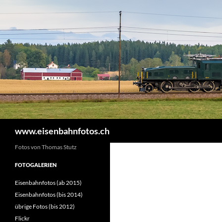
Zum
Inhalt
springen
Suchen
www.eisenbahnfotos.ch
Fotos von Thomas Stutz
FOTOGALERIEN
Eisenbahnfotos (ab 2015)
Eisenbahnfotos (bis 2014)
übrige Fotos (bis 2012)
Flickr