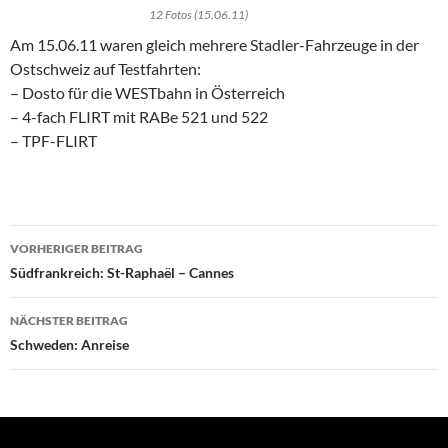
12 Fotos (15.06.11)
Am 15.06.11 waren gleich mehrere Stadler-Fahrzeuge in der
Ostschweiz auf Testfahrten:
– Dosto für die WESTbahn in Österreich
– 4-fach FLIRT mit RABe 521 und 522
– TPF-FLIRT
Beitragsnavigation
VORHERIGER BEITRAG
Südfrankreich: St-Raphaël – Cannes
NÄCHSTER BEITRAG
Schweden: Anreise