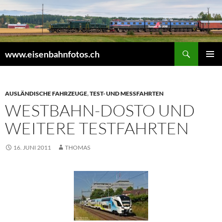
Zum
Inhalt
springen
Suchen
www.eisenbahnfotos.ch
PRIMÄR
MENÜ
AUSLÄNDISCHE FAHRZEUGE
,
TEST- UND MESSFAHRTEN
WESTBAHN-DOSTO UND
WEITERE TESTFAHRTEN
16. JUNI 2011
THOMAS