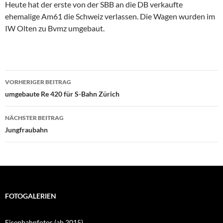
Heute hat der erste von der SBB an die DB verkaufte
ehemalige Am61 die Schweiz verlassen. Die Wagen wurden im
IW Olten zu Bvmz umgebaut.
Beitragsnavigation
VORHERIGER BEITRAG
umgebaute Re 420 für S-Bahn Zürich
NÄCHSTER BEITRAG
Jungfraubahn
FOTOGALERIEN
Eisenbahnfotos (ab 2015)