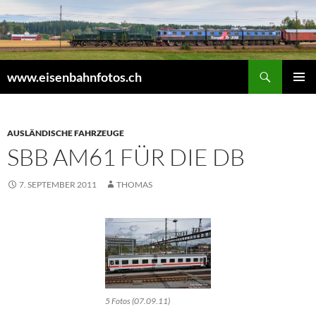
Zum
Inhalt
springen
Suchen
www.eisenbahnfotos.ch
PRIMÄR
MENÜ
AUSLÄNDISCHE FAHRZEUGE
SBB AM61 FÜR DIE DB
7. SEPTEMBER 2011
THOMAS
5 Fotos (07.09.11)