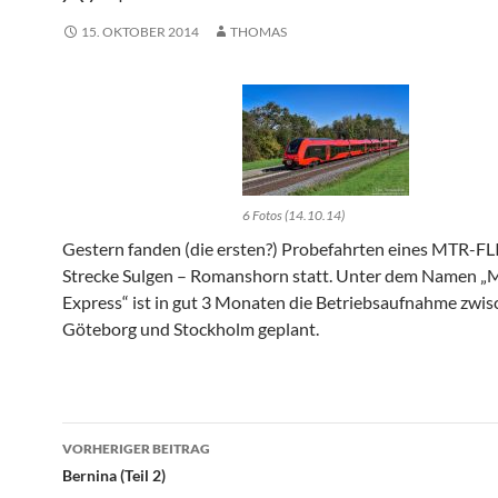
15. OKTOBER 2014
THOMAS
6 Fotos (14.10.14)
Gestern fanden (die ersten?) Probefahrten eines MTR-FL
Strecke Sulgen – Romanshorn statt. Unter dem Namen 
Express“ ist in gut 3 Monaten die Betriebsaufnahme zwi
Göteborg und Stockholm geplant.
Beitragsnavigation
VORHERIGER BEITRAG
Bernina (Teil 2)