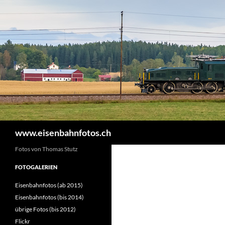
Zum
Inhalt
springen
Suchen
www.eisenbahnfotos.ch
Fotos von Thomas Stutz
FOTOGALERIEN
Eisenbahnfotos (ab 2015)
Eisenbahnfotos (bis 2014)
übrige Fotos (bis 2012)
Flickr