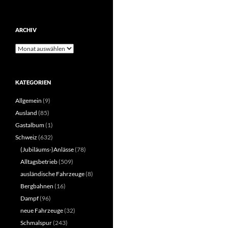
ARCHIV
Archiv
KATEGORIEN
Allgemein
(9)
Ausland
(85)
Gastalbum
(1)
Schweiz
(632)
(Jubiläums-)Anlässe
(78)
Alltagsbetrieb
(509)
ausländische Fahrzeuge
(8)
Bergbahnen
(16)
Dampf
(96)
neue Fahrzeuge
(32)
Schmalspur
(243)