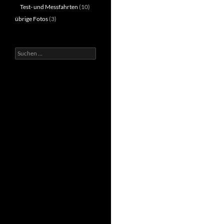
Test- und Messfahrten
(10)
übrige Fotos
(3)
Suchen
nach: